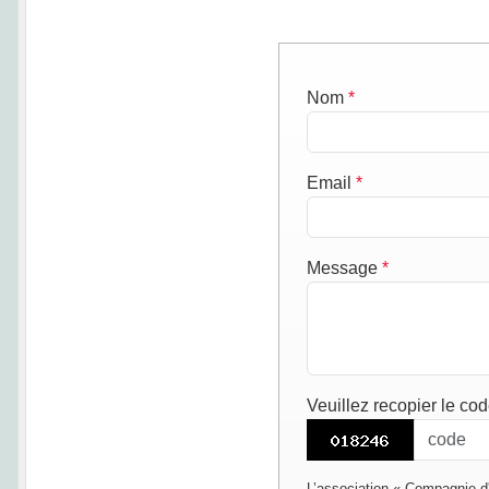
Nom
*
Email
*
Message
*
Veuillez recopier le co
L’association « Compagnie d'