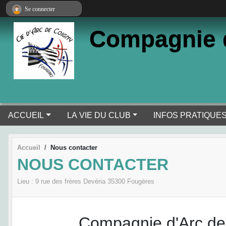
Panneau de gestion des cookies
Se connecter
Compagnie 
ACCUEIL
LA VIE DU CLUB
INFOS PRATIQUE
Accueil
Nous contacter
NOUS CONTACTER
Lieu :
9 rue des frères Devéria
35300
Fougères
Compagnie d'Arc de