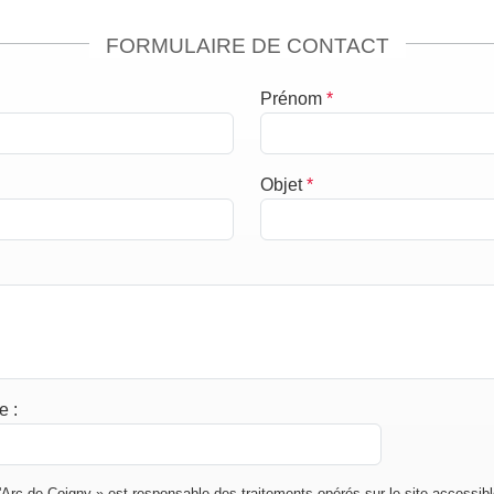
FORMULAIRE DE CONTACT
Prénom
*
Objet
*
de
:
Arc de Coigny » est responsable des traitements opérés sur le site accessibl