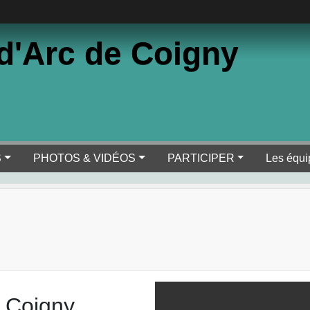
d'Arc de Coigny
S
PHOTOS & VIDÉOS
PARTICIPER
Les équi
 Coigny