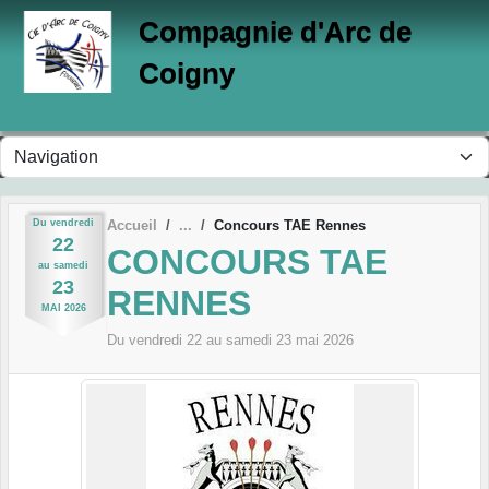
Panneau de gestion des cookies
Compagnie d'Arc de
Coigny
Du
vendredi
Accueil
Concours TAE Rennes
22
CONCOURS TAE
au
samedi
23
RENNES
MAI
2026
Du
vendredi
22
au
samedi
23
mai
2026