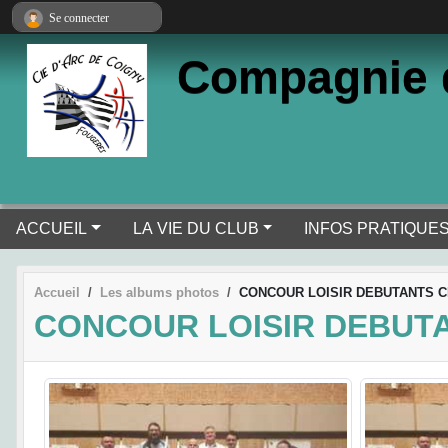
Panneau de gestion des cookies
Se connecter
Compagnie 
ACCUEIL
LA VIE DU CLUB
INFOS PRATIQUE
Accueil
Les albums photos
CONCOUR LOISIR DEBUTANTS C
CONCOUR LOISIR DEBUTA